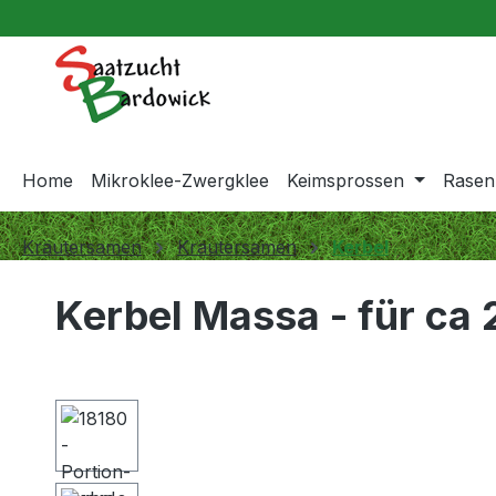
springen
Zur Hauptnavigation springen
Home
Mikroklee-Zwergklee
Keimsprossen
Rasen
Kräutersamen
Kräutersamen
Kerbel
Kerbel Massa - für ca
Bildergalerie überspringen