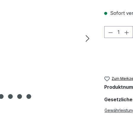
Sofort ver
Produkt 
Zum Merkzet
Produktnu
Gesetzliche
Gewährleistun