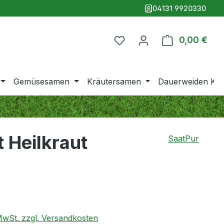
04131 9920330
0,00 €
Ware
Gemüsesamen
Kräutersamen
Dauerweiden Klei
 Heilkraut
SaatPur
 MwSt. zzgl. Versandkosten