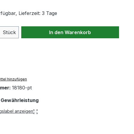
fügbar, Lieferzeit: 3 Tage
Anzahl: Gib den gewünschten Wert ein 
Stück
In den Warenkorb
tel hinzufügen
mmer:
18180-pt
 Gewährleistung
gslabel anzeigen