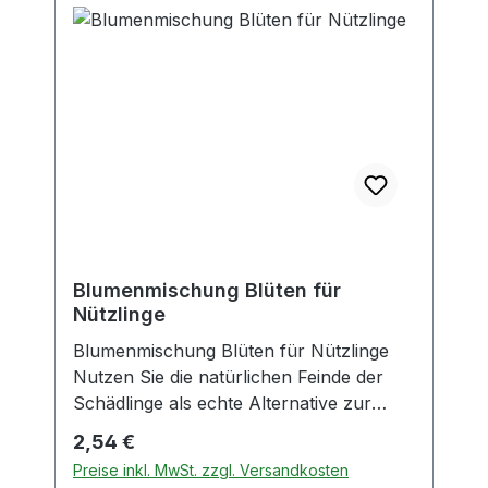
für Balkonkästen und Kübel
geeignet.Schon nach wenigen Wochen
erblühen die ersten Ringelblumen,
gefolgt von Sommerazaleen, Bauern-
orchideen, Schmuckkörbchen,
Elfenspiegel, Jungfer im Grünen,
Klatschmohn und Löwenmäulchen.
Aussaat: breitwürfig oder in Reihen direkt
ins Freiland, in den Balkonkasten oder
Kübel.
Blumenmischung Blüten für
Nützlinge
Blumenmischung Blüten für Nützlinge
Nutzen Sie die natürlichen Feinde der
Schädlinge als echte Alternative zur
„chemischen Keule“ im Garten. Inhalt: 1
Regulärer Preis:
2,54 €
Portion Saatgut reicht für ca. ca. 4 – 5
Preise inkl. MwSt. zzgl. Versandkosten
m² Aussaat Freiland: April - Juni sehr