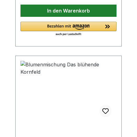
dünn Wuchshöhe: ca. 40 - 120 cm
In den Warenkorb
Saattiefe: 0,5 - 1 cm Keimtemperatur: 10
- 20°C Keimdauer: 10 - 20 Tage
Lebensdauer: überwiegend einjährig
Blüte: Juni – Oktober Standort: Sonne
Die enthaltenen hübsch blühenden
Sommerblumen geben den Nützlingen
einen Lebensraum, derviele Pollen und
Nektar bietet. Diese speziell abgestimmte
Mischung bietet eine
Lebensmöglichkeitfür nützliche Insekten
und Kleinlebewesen, wie z. B. für
Marienkäfer, Laufkäfer, Weichkäfer und
anderenützliche Käferarten,
Schwebfliegen, Florfliegen,
Schmarotzerfliegen, parasitische
Wespen und andereNützlinge, die auf
natürliche Weise Schädlinge an Obst und