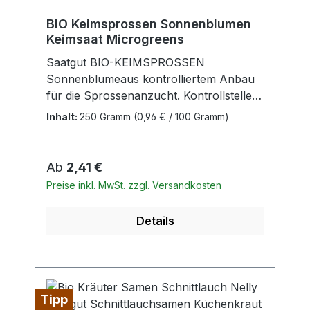
BIO Keimsprossen Sonnenblumen
Keimsaat Microgreens
Saatgut BIO-KEIMSPROSSEN
Sonnenblumeaus kontrolliertem Anbau
für die Sprossenanzucht. Kontrollstelle:
DE-ÖKO-005 Sonnenblumen
Inhalt:
250 Gramm
(0,96 € / 100 Gramm)
(Helianthus annuus)Aussaat: ganzjährig
im Zimmer bei ca. 20 °CKeimdauer: ca. 5
TageErnte: als Microgreen (Grünkraut)
Regulärer Preis:
Ab
2,41 €
nach 8 – 12 TagenEinweichzeit: ca. 8 – 16
Preise inkl. MwSt. zzgl. Versandkosten
Stunden Keimmethode Microgreen
(Grünkraut): Etagenkeimgerät,
Details
Keimschale, in
ErdeInhaltsstoffe:Sonnenblumen-
Keimlinge sind wahre Viatalstoffwunder
und liefern jede Menge Vitamine (B1, B5,
B9, Biotin, D2 und E), Mineralstoffe
Tipp