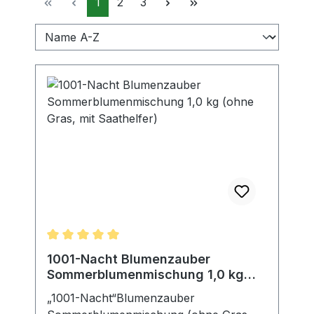
Seite
Seite
Seite
1
2
3
Durchschnittliche Bewertung von 5 von 5 Sterne
1001-Nacht Blumenzauber
Sommerblumenmischung 1,0 kg
(ohne Gras, mit Saathelfer)
„1001-Nacht“Blumenzauber