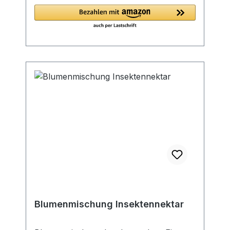
Blüte: Juli - September Standort: Sonne
Diese Artenzusammenstellung ist die
Nahrungsgrundlage für Honig- und
Wildbienen und lässtgleichzeitig Ihren
Garten über einen langen Zeitraum
erblühen. Schaffen Sie in Ihrem
Garteneine Oase für die fleißigen
Lieferanten von Honig, denn sie
benötigen die Pollen als Aufbaufutter.
Hier die Zusammensetzung der
Bienenmischung unter Beachtung der
Blütezeit , Nektar und Pollen der
einzelenen Sorten: Bienen Mischung
Wertangabe für Nektar bzw. Pollen (4 =
sehr gut - 3 = gut - 2 = mittel - 1= gering
) Nektar Pollen
bot. Bezeichnung deutsche Bezeichnung
Blumenmischung Insektennektar
Blütezeit Wertzahl Arabis
alpina weiß Alpen-Gänsekresse Ende 3