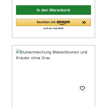
Wuchshöhe: ca. 20 cm Saattiefe: 0,5 cm
(nur leicht mit Erde bedecken)
In den Warenkorb
Keimtemperatur: 10 - 15 °C Keimdauer: 2
- 10 Wochen Lebensdauer: einjährig
Reihenabstand: 30 cm Blüte: April, Juli –
September Standort: Sonne Diese
Mischung enthält viele populäre und
weniger bekannte, mehrjährige
Steingartenpolsterstaudenwie Gelbes
Steinkraut, Iberis, Gänsekresse,
Blaukissen, Kissenphlox, Glockenblumen
usw.Ein sonniger Standort und ein
durchlässiger Boden werden bevorzugt.
Aussaat: breitwürfig auf ein
Freilandsaatbeet oder in Kistchen.Immer
gut feucht halten, im August –
September auspflanzen.