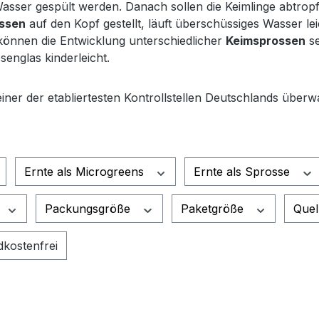
Wasser gespült werden. Danach sollen die Keimlinge abtropf
ssen
auf den Kopf gestellt, läuft überschüssiges Wasser lei
 können die Entwicklung unterschiedlicher
Keimsprossen
se
englas kinderleicht.
 einer der etabliertesten Kontrollstellen Deutschlands übe
Ernte als Microgreens
Ernte als Sprosse
Packungsgröße
Paketgröße
Quel
hinzufügen: Versandkostenfrei
kostenfrei