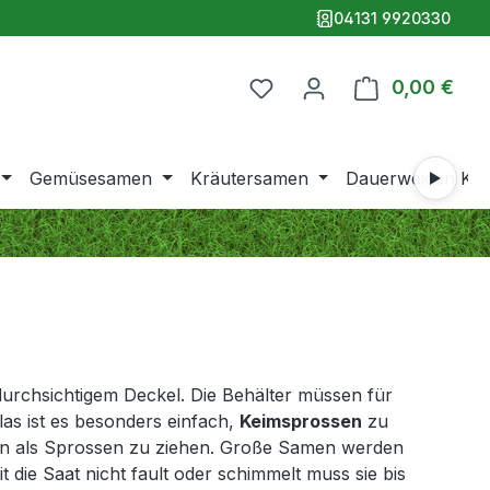
04131 9920330
Du hast 0 Produkte auf 
0,00 €
Ware
Gemüsesamen
Kräutersamen
Dauerweiden Klei
 durchsichtigem Deckel. Die Behälter müssen für
as ist es besonders einfach,
Keimsprossen
zu
men als Sprossen zu ziehen. Große Samen werden
 die Saat nicht fault oder schimmelt muss sie bis