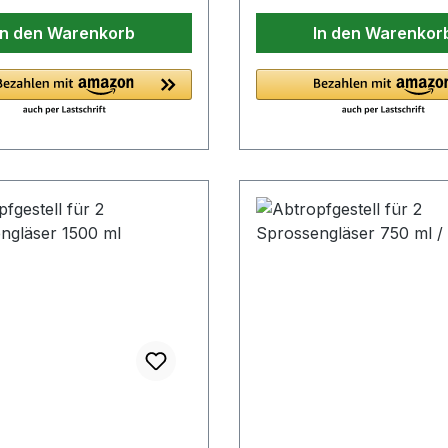
kann (z.B. Salate,
lättern nicht nur Salate
Öle, Saponine und pflanz
 Eierspeisen,
In den Warenkorb
In den Warenkor
 passt auch zu
Hormone, essenziellen
eilagen, Gemüsesäfte,
richten, Käse und
Aminosäuren, Eisen, Ph
g etc.). Die Sprossen
 Blutampfer kann
Verwendung: zu Reis,
h allein als Snack
igend und
Nudelgerichten, Gemüse
 köstlich. Weil
anregend wirken.
und ganz allgemein zu in
sprossen sofort nach dem
/Tipp: Dieses Mini-
und asiatischen Gerichte
ren zusammenfallen,
müse gedeiht am besten,
Anzuchtgerät: Sprossen
sie immer oben auf
e es in einer Keimschale
Keimglas, auf Erde, auf
alate gestreut und erst
er dünnen Schicht
Kokosmatte, auf Watte Ernte als
h angemacht werden.
rde aussäen. Die Erde
Sprosse: nach ca. 2 - 3 
ist kalorienarm und sehr
cht austrocknen
Ernte als Microgreens: n
eich und eignet sich auch
17 Tagen Beschreibung Bio-
 als erste grüne Nahrung
Keimsaat oder Bio Samen? 
nkinder. Positive
ziehe ich Sprossen und 
en:• alkalisierend,
Zusätzliche Infos
nregend, entgiftend,
Produktbeschreibung
dungshemmend• hilft
Herstellung nach zertifiz
e,