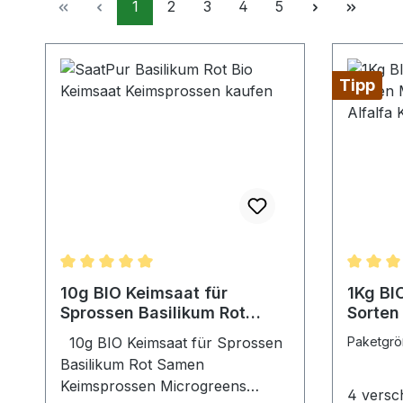
Seite
Seite
Seite
Seite
Seite
1
2
3
4
5
Tipp
Durchschnittliche Bewertung von 5 von 5 Sterne
Durchsc
10g BIO Keimsaat für
1Kg BI
Sprossen Basilikum Rot
Sorten
Samen Keimsprossen
Keimsa
10g BIO Keimsaat für Sprossen
Paketgrö
Radis 
Basilikum Rot Samen
Keimsprossen Microgreens
4 versc