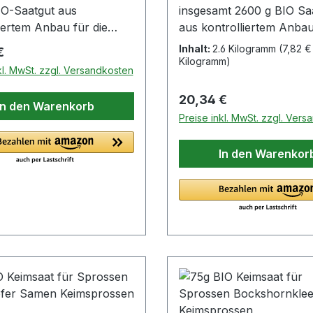
IO-Saatgut aus
iertem Anbau für die
nanzucht Kontrollstelle:
Inhalt:
2.6 Kilogramm
(7,82 € 
er Preis:
€
005 Inhalt: je 250 g
Kilogramm)
kl. MwSt. zzgl. Versandkosten
, Kresse, Radies,
ke (einzeln verpackt)
Regulärer Preis:
20,34 €
In den Warenkorb
et besteht aus folgenden
Preise inkl. MwSt. zzgl. Ver
lfa, Luzerne
o sativa)Artikel-Nr.:
In den Warenkor
nhalt: 250 gAussaat:
rig im Zimmer bei ca. 20
uer: ca. 5 - 7
te: nach 7 – 12 Tagen als
een
ut)Einweichzeit: ca. 8 –
den Keimmethode
een (Grünkraut):
eimgerät, Kressesieb,
ale, Sprossenglas (bis