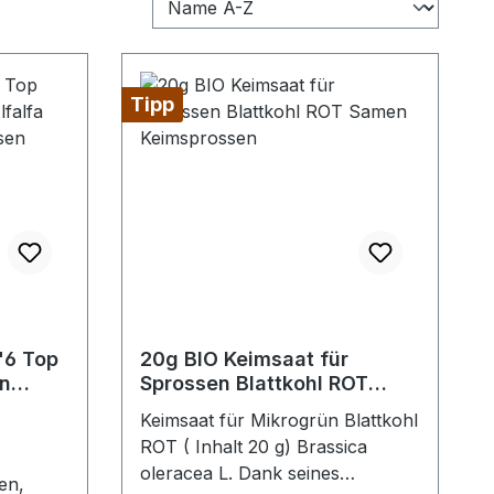
Tipp
tung von 4.7 von 5 Sternen
"6 Top
20g BIO Keimsaat für
en
Sprossen Blattkohl ROT
rerbsen
Samen Keimsprossen
Keimsaat für Mikrogrün Blattkohl
n
ROT ( Inhalt 20 g) Brassica
oleracea L. Dank seines
3 Tagen; als Gras nach 10 – 12 TagenEinweichzeit: 6 – 12 Stunden Keimmethode Keimsprosse: Etagenkeimgerät, Keimschale, Sprossenglas, SprossensackKeimmethode Gras: Keimschale, Weizengrassieb, in ErdeInhaltsstoffe:Weizen gehört zu den ältesten Kulturpflanzen der Welt und wurde schon von den alten Ägyptern geschätzt. Er enthält 69 % Kohlenhydrate, 12 % Protein, Ballaststoffe und sehr wenig Fett. In gekeimten Zustand erhöht sich der Nährwert beträchtlich. Sowohl in Sprossen als auch im Weizengras vervielfacht sich der Gehalt an B-Vitaminen, Vitamin C, E und Mineralien (vor allem Eisen, Kalzium, Magnesium Phosphor und Zink). Durch den Keimvorgang werden die Anti-Nährstoffe kontinuierlich abgebaut und Enzyme, pflanzliche Hormone und Chlorophyll gebildet. 1 Portion Weizengras (40 – 45 g für einen Weizengrassaft) entspricht laut Dr. Ann Wigmore (eine bekannte und wegweisende Ernährungs- und Gesundheitsberaterin in Amerika) 1 Kilogramm bestem Gemüse. Geschmack und Verwendung: Die milden, nußartig und leicht crem