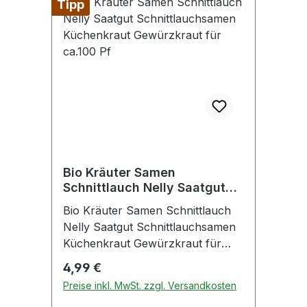
Tipp
Bio Kräuter Samen
Schnittlauch Nelly Saatgut
Schnittlauchsamen
Bio Kräuter Samen Schnittlauch
Küchenkraut Gewürzkraut für
Nelly Saatgut Schnittlauchsamen
ca.100 Pf
Küchenkraut Gewürzkraut für
ca.100Pfl. Das wohl beliebteste
Regulärer Preis:
4,99 €
Küchenkraut unter den Zwiebeln
Preise inkl. MwSt. zzgl. Versandkosten
ist der Schnittlauch. Das ganze