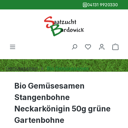
04131 9920330
alt springen
Ware
Gemüsesamen
Bio Gemüsesamen
Bio Gemüsesamen
Stangenbohne
Neckarkönigin 50g grüne
Gartenbohne