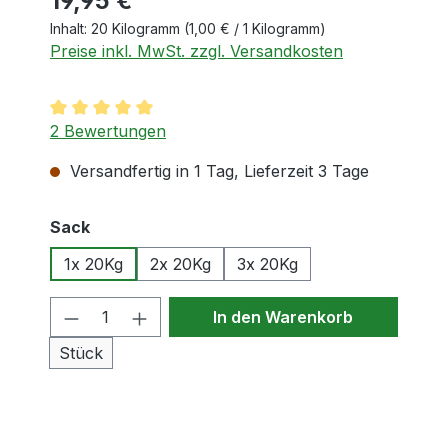
19,95 €
Inhalt:
20 Kilogramm
(1,00 € / 1 Kilogramm)
Preise inkl. MwSt. zzgl. Versandkosten
Durchschnittliche Bewertung von 5 von 5 Sternen
2 Bewertungen
Versandfertig in 1 Tag, Lieferzeit 3 Tage
auswählen
Sack
1x 20Kg
2x 20Kg
3x 20Kg
Produkt Anzahl: Gib den gewünschten
In den Warenkorb
Stück