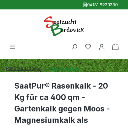
04131 9920330
alt springen
Ware
Rasen & Dünger
Rasendünger
SaatPur® Rasenkalk - 20
Kg für ca 400 qm -
Gartenkalk gegen Moos -
Magnesiumkalk als